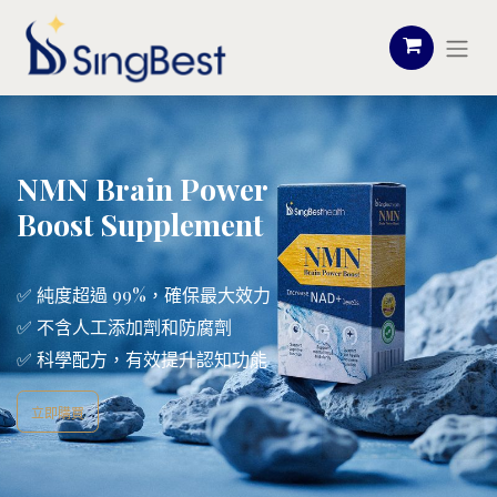
NMN Brain Power
Boost Supplement
✅
純度超過 99%，確保最大效力
✅
不含人工添加劑和防腐劑
✅
科學配方，有效提升認知功能
立即購買